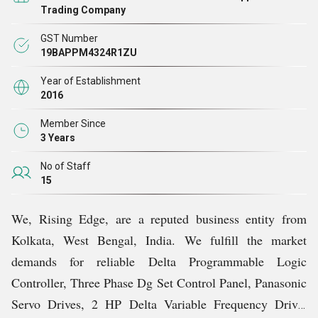
कई अन्य आइटम शामिल हैं।
Trading Company
GST Number
हम 2016 से उद्योग में पूरी लगन से काम कर रहे हैं और ग्राहकों की
19BAPPM4324R1ZU
सेवा करने के लिए अपनी समृद्ध विशेषज्ञता, ज्ञान और उत्साह के साथ
Year of Establishment
मानक स्थापित कर रहे हैं। सौदों में हमारी स्पष्टता हमें ग्राहकों के
2016
प्रति भरोसेमंद बनाती है और हमें बार-बार व्यापार करने की प्रेरणा
Member Since
देती है।
3 Years
No of Staff
हम मैनेजर, श्री अभिषेक दास अधिकारी की छाया में बढ़ रहे हैं।
15
उनकी व्यावसायिक विशेषज्ञता, उत्कृष्ट नेतृत्व कौशल, प्रबंधकीय
We, Rising Edge, are a reputed business entity from
निर्णय और टीम के सदस्यों के लिए मार्गदर्शन हमें प्रतिस्पर्धी बाजार में
Kolkata, West Bengal, India. We fulfill the market
मानदंड स्थापित करने में मदद करते
हैं।
demands for reliable Delta Programmable Logic
Controller, Three Phase Dg Set Control Panel, Panasonic
Servo Drives, 2 HP Delta Variable Frequency Drive,