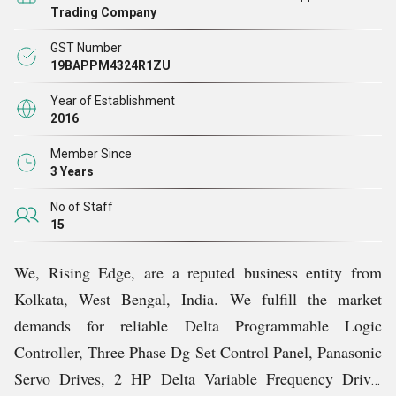
कई अन्य आइटम शामिल हैं।
Trading Company
GST Number
हम 2016 से उद्योग में पूरी लगन से काम कर रहे हैं और ग्राहकों की
19BAPPM4324R1ZU
सेवा करने के लिए अपनी समृद्ध विशेषज्ञता, ज्ञान और उत्साह के साथ
Year of Establishment
मानक स्थापित कर रहे हैं। सौदों में हमारी स्पष्टता हमें ग्राहकों के
2016
प्रति भरोसेमंद बनाती है और हमें बार-बार व्यापार करने की प्रेरणा
Member Since
देती है।
3 Years
No of Staff
हम मैनेजर, श्री अभिषेक दास अधिकारी की छाया में बढ़ रहे हैं।
15
उनकी व्यावसायिक विशेषज्ञता, उत्कृष्ट नेतृत्व कौशल, प्रबंधकीय
We, Rising Edge, are a reputed business entity from
निर्णय और टीम के सदस्यों के लिए मार्गदर्शन हमें प्रतिस्पर्धी बाजार में
Kolkata, West Bengal, India. We fulfill the market
मानदंड स्थापित करने में मदद करते
हैं।
demands for reliable Delta Programmable Logic
Controller, Three Phase Dg Set Control Panel, Panasonic
Servo Drives, 2 HP Delta Variable Frequency Drive,